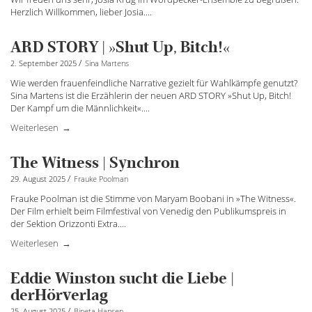
Herzlich Willkommen, lieber Josia....
ARD STORY | »Shut Up, Bitch!«
/
2. September 2025
Sina Martens
Wie werden frauenfeindliche Narrative gezielt für Wahlkämpfe genutzt?
Sina Martens ist die Erzählerin der neuen ARD STORY »Shut Up, Bitch!
Der Kampf um die Männlichkeit«.
...
Weiterlesen
The Witness | Synchron
/
29. August 2025
Frauke Poolman
Frauke Poolman ist die Stimme von Maryam Boobani in »The Witness«.
Der Film erhielt beim Filmfestival von Venedig den Publikumspreis in
der Sektion Orizzonti Extra.
...
Weiterlesen
Eddie Winston sucht die Liebe |
derHörverlag
/
25. August 2025
Bineta Hansen