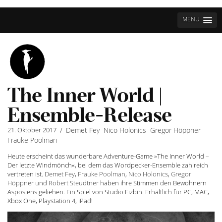
MENU
The Inner World |
Ensemble-Release
21. Oktober 2017
Demet Fey
Nico Holonics
Gregor Höppner
/
Frauke Poolman
Heute erscheint das wunderbare Adventure-Game »The Inner World –
Der letzte Windmönch«, bei dem das Wordpecker-Ensemble zahlreich
vertreten ist.
Demet Fey
,
Frauke Poolman
,
Nico Holonics
,
Gregor
Höppner
und
Robert Steudtner
haben ihre Stimmen den Bewohnern
Asposiens geliehen. Ein Spiel von Studio Fizbin. Erhältlich für PC, MAC,
Xbox One, Playstation 4, iPad!