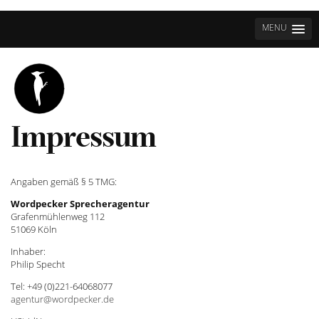
MENU
Impressum
Angaben gemäß § 5 TMG:
Wordpecker Sprecheragentur
Grafenmühlenweg 112
51069 Köln
Inhaber:
Philip Specht
Tel: +49 (0)221-64068077
agentur@wordpecker.de