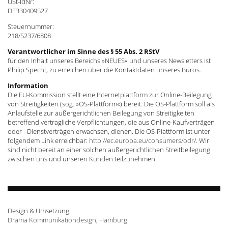
USt-IdNr:
DE330409527
Steuernummer:
218/5237/6808
Verantwortlicher im Sinne des § 55 Abs. 2 RStV
für den Inhalt unseres Bereichs »NEUES« und unseres Newsletters ist
Philip Specht, zu erreichen über die Kontaktdaten unseres Büros.
Information
Die EU-Kommission stellt eine Internetplattform zur Online-Beilegung
von Streitigkeiten (sog. »OS-Plattform«) bereit. Die OS-Plattform soll als
Anlaufstelle zur außergerichtlichen Beilegung von Streitigkeiten
betreffend vertragliche Verpflichtungen, die aus Online-Kaufverträgen
oder –Dienstverträgen erwachsen, dienen. Die OS-Plattform ist unter
folgendem Link erreichbar:
http://ec.europa.eu/consumers/odr
/. Wir
sind nicht bereit an einer solchen außergerichtlichen Streitbeilegung
zwischen uns und unseren Kunden teilzunehmen.
Design & Umsetzung:
Drama Kommunikationdesign, Hamburg