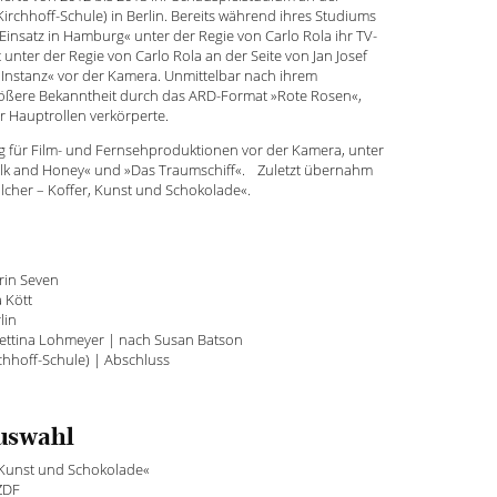
Kirchhoff-Schule) in Berlin. Bereits während ihres Studiums
»Einsatz in Hamburg« unter der Regie von Carlo Rola ihr TV-
 unter der Regie von Carlo Rola an der Seite von Jan Josef
te Instanz« vor der Kamera. Unmittelbar nach ihrem
größere Bekanntheit durch das ARD-Format »Rote Rosen«,
r Hauptrollen verkörperte.
ig für Film- und Fernsehproduktionen vor der Kamera, unter
»Milk and Honey« und »Das Traumschiff«. Zuletzt übernahm
lcher – Koffer, Kunst und Schokolade«.
rin Seven
 Kött
lin
Bettina Lohmeyer | nach Susan Batson
rchhoff-Schule) | Abschluss
Auswahl
 Kunst und Schokolade«
 ZDF