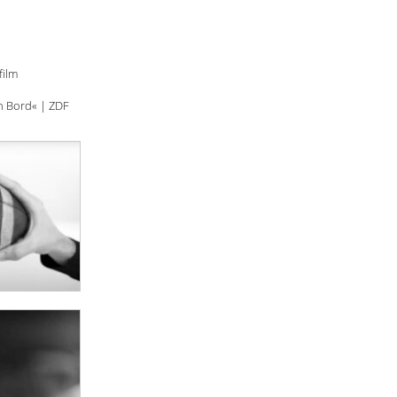
film
n Bord« | ZDF