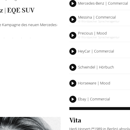
Mercedes-Benz | Commercial
Play
Gliss Aqua Revive | K
z | EQE SUV
13. April 2022
Messina | Commercial
© Wordpecker Sprecheragentur
Play
Hedi Honert ist die Stimme der neuen Gli
die Kampagne des neuen Mercedes-
Kampagne. #HediHonert #Sprecherin...
Precious | Mood
© Wordpecker Sprecheragentur
Play
HeyCar | Commercial
Play
Schwindel | Hörbuch
Play
Horseware | Mood
Play
Ebay | Commercial
Play
Vita
Hedi Honert (*1989 in Berlin) absol