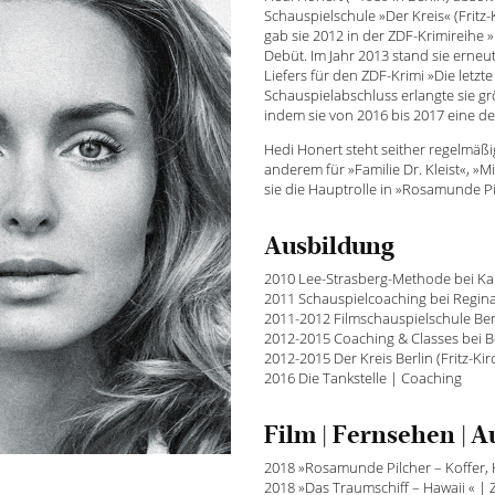
Schauspielschule »Der Kreis« (Fritz-
gab sie 2012 in der ZDF-Krimireihe 
Debüt. Im Jahr 2013 stand sie erneut
Liefers für den ZDF-Krimi »Die letz
Schauspielabschluss erlangte sie 
indem sie von 2016 bis 2017 eine de
Hedi Honert steht seither regelmäß
anderem für »Familie Dr. Kleist«, 
sie die Hauptrolle in »Rosamunde Pi
Ausbildung
2010 Lee-Strasberg-Methode bei Ka
2011 Schauspielcoaching bei Regina
2011-2012 Filmschauspielschule Ber
2012-2015 Coaching & Classes bei 
2012-2015 Der Kreis Berlin (Fritz-Ki
2016 Die Tankstelle | Coaching
Film | Fernsehen | 
2018 »Rosamunde Pilcher – Koffer,
2018 »Das Traumschiff – Hawaii « |