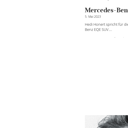
n
Mercedes-Ben
5. Mai 2023
Hedi Honert spricht für 
Benz EQE SUV....