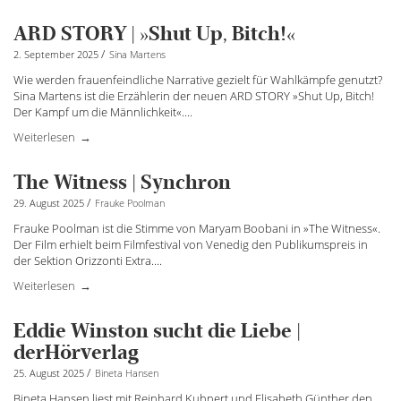
ARD STORY | »Shut Up, Bitch!«
/
2. September 2025
Sina Martens
Wie werden frauenfeindliche Narrative gezielt für Wahlkämpfe genutzt?
Sina Martens ist die Erzählerin der neuen ARD STORY »Shut Up, Bitch!
Der Kampf um die Männlichkeit«.
...
Weiterlesen
The Witness | Synchron
/
29. August 2025
Frauke Poolman
Frauke Poolman ist die Stimme von Maryam Boobani in »The Witness«.
Der Film erhielt beim Filmfestival von Venedig den Publikumspreis in
der Sektion Orizzonti Extra.
...
Weiterlesen
Eddie Winston sucht die Liebe |
derHörverlag
/
25. August 2025
Bineta Hansen
Bineta Hansen liest mit Reinhard Kuhnert und Elisabeth Günther den