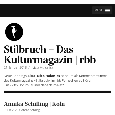
MENU
Stilbruch – Das
Kulturmagazin | rbb
21. Januar 2018
Nico Holonics
/
Neue Sonntagskultur!
Nico Holonics
ist heute als Kommentarstimme
des Kulturmagazins
»Stilbruch«
im rbb Fernsehen zu hören.
Um 22:05 Uhr im TV und danach im Netz.
Annika Schilling | Köln
/
9. Juni 2026
Annika Schilling