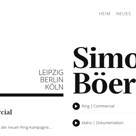
HEIM
NEUES
Sim
Böer
LEIPZIG
BERLIN
KÖLN
Ring | Commercial
Play
cial
Idaho | Dokumentation
Play
e der neuen Ring-Kampagne....