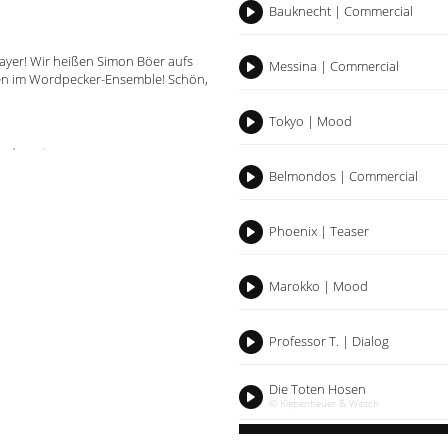
Bauknecht | Commercial
Play
ayer! Wir heißen Simon Böer aufs
Messina | Commercial
Play
men im Wordpecker-Ensemble! Schön,
Tokyo | Mood
Play
Belmondos | Commercial
Play
Phoenix | Teaser
Play
Marokko | Mood
Play
Professor T. | Dialog
Play
Die Toten Hosen
© Kiepenheuer & Witsch
Play