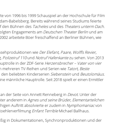
te von 1996 bis 1999 Schauspiel an der Hochschule für Film
am-Babelsberg. Bereits während seines Studiums feierte
auf den Bühnen des
Tacheles
und des
Theaters unterm Dach
.
 folgten Engagements am
Deutschen Theater Berlin
und am
 2002 arbeitete Böer freischaffend an Berliner Bühnen, wie
ernsehproduktionen wie
Der Elefant
,
Paare
,
Wolffs Revier
,
g
,
Polizeiruf 110
und
Notruf Hafenkante
zu sehen. Von 2013
Hauptrolle in der ZDF-Serie
Herzensbrecher – Vater von vier
in mehreren TV-Reihen und Serien wie
Tatort
,
Beste
den beliebten Kinderserien
Siebenstein
und
Beutolomäus
.
e männliche Hauptrolle. Seit 2018 spielt er einen Ermittler
2 an der Seite von Annett Renneberg in
Devot
. Unter der
unter anderem in
Agnes und seine Brüder
,
Elementarteilchen
chigen Auftritt absolvierte er zudem in
Nymphomaniac
von
r Roehlerverfilmung
Enfant Terrible
Michael Ballhaus.
mäßig in Dokumentationen, Synchronproduktionen und der