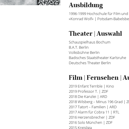
Ausbildung
1996-1999 Hochschule für Film und
»Konrad Wolf« | Potsdam-Babelsbe
Theater | Auswahl
Schauspielhaus Bochum
B.A.T. Berlin
Volksbühne Berlin
Badisches Staatstheater Karlsruhe
Deutsches Theater Berlin
Film | Fernsehen | 
2019 Enfant Terrible | Kino
2019 Professor T. | ZDF
2018 Die Kanzlei | ARD
2018 Wilsberg – Minus 196 Grad | 
2017 Tatort – Familien | ARD
2017 Alarm für Cobra 11 | RTL
2016 Herzensbrecher | ZDF
2016 Solo München | ZDF
2015 Kreisliga