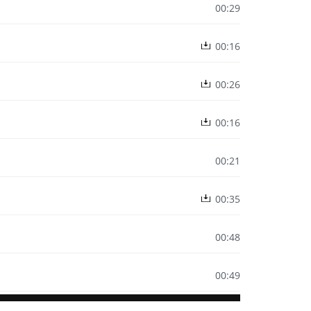
Simon Böer
Current
00:29
time
15. Januar 2020
Neues Jahr, neuer Teamplayer! Wir heißen Simon Böer a
Current
00:16
allerherzlichste willkommen im Wordpecker-Ensemble! 
time
dass
...
Current
00:26
Weiterlesen
time
Current
00:16
time
Current
00:21
time
Current
00:35
time
Current
00:48
time
Current
00:49
time