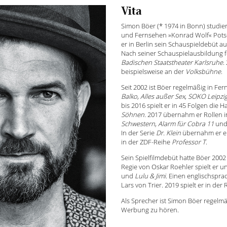
Vita
Simon Böer (* 1974 in Bonn) studier
und Fernsehen »Konrad Wolf« Potsd
er in Berlin sein Schauspieldebüt 
Nach seiner Schauspielausbildung
Badischen Staatstheater Karlsruhe
.
beispielsweise an der
Volksbühne
.
Seit 2002 ist Böer regelmäßig in F
Balko
,
Alles außer Sex
,
SOKO Leipzi
bis 2016 spielt er in 45 Folgen die 
Söhnen
. 2017 übernahm er Rollen 
Schwestern
,
Alarm für Cobra 11
und 
In der Serie
Dr. Klein
übernahm er ein
in der ZDF-Reihe
Professor T
.
Sein Spielfilmdebüt hatte Böer 200
Regie von Oskar Roehler spielt er 
und
Lulu & Jimi
. Einen englischspra
Lars von Trier. 2019 spielt er in de
Als Sprecher ist Simon Böer regel
Werbung zu hören.