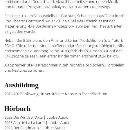
drei Jahre durch Deutschland. Aktuell ist er mit seinem neuen Musik-
und Kabarett Programm »Apokalypse kann warten« unterwegs.
Er spielte u.a. am Schauspielhaus Bochum, Schauspielhaus Düsseldorf
und Theater Dortmund, wo er 2017 als Teil des Ensembles mit der
Inszenierung »Die Borderline Prozession« zum Berliner Theatertreffen
eingeladen wurde.
Neben der Bühne und den Film- und Serien-Produktionen (u.a. Tatort,
SOKO Köln oder der Kinofilm »Generation Beziehungsunfähig«) ist Nils
Kretschmer als Autor tätig. Seine Kurzgeschichten wurden u.a. auf der
Lit-Cologne gelesen, sein erster Kinderroman erscheint 2024 bei dtv.
Als Sprecher ist Nils Kretschmer in zahlreichen Hörbüchern, Hörspielen
und Features zu hören.
Ausbildung
2013-2017 Folkwang Universität der Künste in Essen/Bochum
Hörbuch
2023 Die Windsor-Akte | Lübbe Audio
2023 Alice in La La Land | Lübbe Audio
2023 Der Sandmann | Lübbe Audio