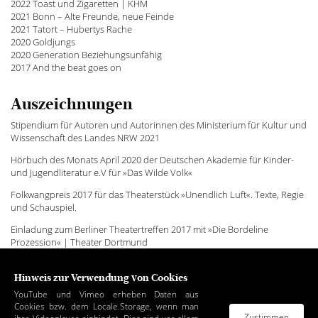
2022 Toast und Zigaretten | KHM
2021 Bonn – Alte Freunde, neue Feinde
2021 Tatort – Hubertys Rache
2020 Goldjungs
2020 Generation Beziehungsunfähig
2017 And the beat goes on
Auszeichnungen
Stipendium für Autoren und Autorinnen des Ministerium für Kultur und
Wissenschaft des Landes NRW 2021
Hörbuch des Monats April 2020 der Deutschen Akademie für Kinder-
und Jugendliteratur e.V für »Das Wilde Volk«
Folkwangpreis 2017 für das Theaterstück »Unendlich Luft«. Texte, Regie
und Schauspiel.
Einladung zum Berliner Theatertreffen 2017 mit »Die Bordeline
Prozession« | Theater Dortmund
Hinweis zur Verwendung von Cookies
YouTube und Vimeo erheben Daten aus
Cookies bzw. dem Locale.Storage, wenn man
Zustimmen