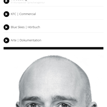
© Wordpecker Sprecheragentur
Play
KFC | Commercial
Play
Blue Skies | Hörbuch
Play
Arte | Dokumentation
Play