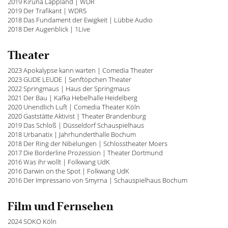
2019 Kiruna Lappland | WDR
2019 Der Trafikant | WDR5
2018 Das Fundament der Ewigkeit | Lübbe Audio
2018 Der Augenblick | 1Live
Theater
2023 Apokalypse kann warten | Comedia Theater
2023 GUDE LEUDE | Senftöpchen Theater
2022 Springmaus | Haus der Springmaus
2021 Der Bau | Kafka Hebelhalle Heidelberg
2020 Unendlich Luft | Comedia Theater Köln
2020 Gaststätte Aktivist | Theater Brandenburg
2019 Das Schloß | Düsseldorf Schauspielhaus
2018 Urbanatix | Jahrhunderthalle Bochum
2018 Der Ring der Nibelungen | Schlosstheater Moers
2017 Die Borderline Prozession | Theater Dortmund
2016 Was ihr wollt | Folkwang UdK
2016 Darwin on the Spot | Folkwang UdK
2016 Der Impressario von Smyrna | Schauspielhaus Bochum
Film und Fernsehen
2024 SOKO Köln