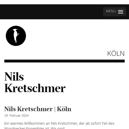
MENU
KÖLN
Nils
Kretschmer
Nils Kretschmer | Köln
29. Februar 2024
Ein warmes Willkommen an Nils Kretschmer, der ab sofort Teil des
Wordpecker-Ensembles ist. Wir sind
...