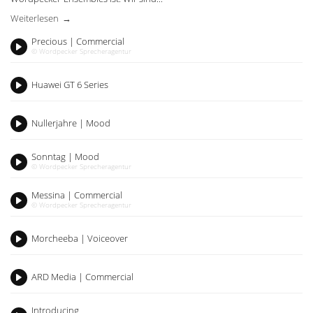
Weiterlesen
Precious | Commercial
© Wordpecker Sprecheragentur
Play
Huawei GT 6 Series
Play
Nullerjahre | Mood
Play
Sonntag | Mood
© Wordpecker Sprecheragentur
Play
Messina | Commercial
© Wordpecker Sprecheragentur
Play
Morcheeba | Voiceover
Play
ARD Media | Commercial
Play
Introducing