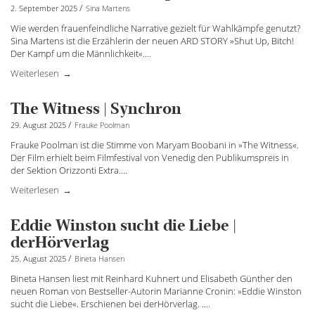
/
2. September 2025
Sina Martens
Wie werden frauenfeindliche Narrative gezielt für Wahlkämpfe genutzt?
Sina Martens ist die Erzählerin der neuen ARD STORY »Shut Up, Bitch!
Der Kampf um die Männlichkeit«.
...
Weiterlesen
The Witness | Synchron
/
29. August 2025
Frauke Poolman
Frauke Poolman ist die Stimme von Maryam Boobani in »The Witness«.
Der Film erhielt beim Filmfestival von Venedig den Publikumspreis in
der Sektion Orizzonti Extra.
...
Weiterlesen
Eddie Winston sucht die Liebe |
derHörverlag
/
25. August 2025
Bineta Hansen
Bineta Hansen liest mit Reinhard Kuhnert und Elisabeth Günther den
neuen Roman von Bestseller-Autorin Marianne Cronin: »Eddie Winston
sucht die Liebe«. Erschienen bei derHörverlag. ....